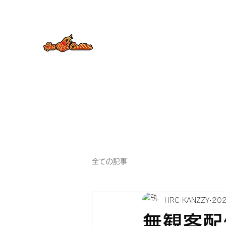
HOT ROD CADILLAC
OFFISIAL WEB SITE
全ての記事
HRC KANZZY
20
無観客配