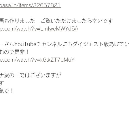
ebase.in/items/32657821
画も作りました　ご覧いただけましたら幸いです
ube.com/watch?v=LmIweMWYd5A
ーさんYouTubeチャンネルにもダイジェスト版あげて
むので是非！
ube.com/watch?v=k6tkZT7bMuY
ナ渦の中ではございますが
す
気で！