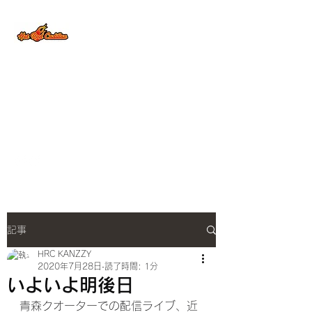
HOT ROD
CADILLAC
OFFISIAL WEB
SITE
記事
HRC KANZZY
2020年7月28日
読了時間: 1分
いよいよ明後日
青森クオーターでの配信ライブ、近